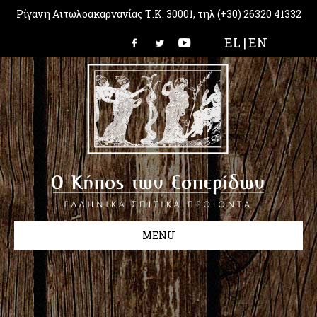
Ρίγανη Αιτωλοακαρνανίας Τ.Κ. 30001, τηλ (+30) 26320 41332
EL |
EN
MENU